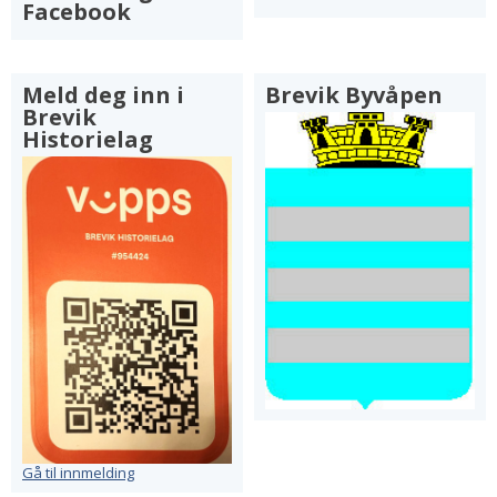
Facebook
Meld deg inn i
Brevik Byvåpen
Brevik
Historielag
Gå til innmelding