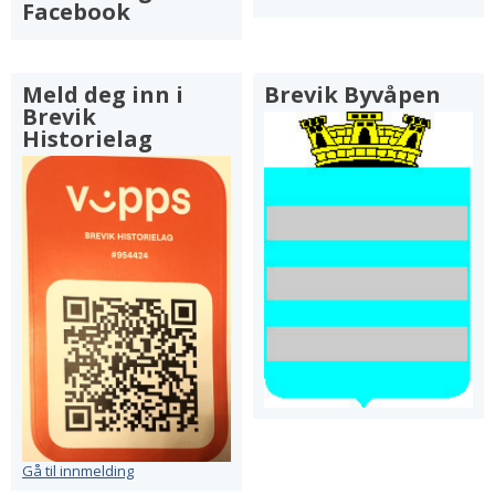
Facebook
Meld deg inn i
Brevik Byvåpen
Brevik
Historielag
Gå til innmelding