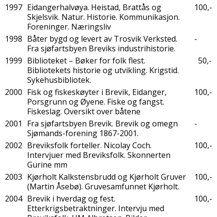
1997
Eidangerhalvøya. Heistad, Brattås og
100,-
Skjelsvik. Natur. Historie. Kommunikasjon.
Foreninger. Næringsliv
1998
Båter bygd og levert av Trosvik Verksted.
-
Fra sjøfartsbyen Breviks industrihistorie.
1999
Biblioteket – Bøker for folk flest.
50,-
Bibliotekets historie og utvikling. Krigstid.
Sykehusbibliotek.
2000
Fisk og fiskeskøyter i Brevik, Eidanger,
100,-
Porsgrunn og Øyene. Fiske og fangst.
Fiskeslag. Oversikt over båtene
2001
Fra sjøfartsbyen Brevik. Brevik og omegn
-
Sjømands-forening 1867-2001.
2002
Breviksfolk forteller. Nicolay Coch.
100,-
Intervjuer med Breviksfolk. Skonnerten
Gurine mm
2003
Kjørholt Kalkstensbrudd og Kjørholt Gruver
100,-
(Martin Åsebø). Gruvesamfunnet Kjørholt.
2004
Brevik i hverdag og fest.
100,-
Etterkrigsbetraktninger. Intervju med