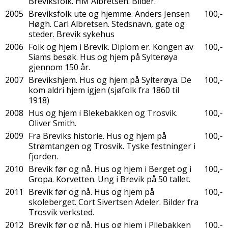
Breviksfolk. HM Albretsen. Bilder.
2005
Breviksfolk ute og hjemme. Anders Jensen
100,-
Høgh. Carl Albretsen. Stedsnavn, gate og
steder. Brevik sykehus
2006
Folk og hjem i Brevik. Diplom er. Kongen av
100,-
Siams besøk. Hus og hjem på Sylterøya
gjennom 150 år.
2007
Brevikshjem. Hus og hjem på Sylterøya. De
100,-
kom aldri hjem igjen (sjøfolk fra 1860 til
1918)
2008
Hus og hjem i Blekebakken og Trosvik.
100,-
Oliver Smith.
2009
Fra Breviks historie. Hus og hjem på
100,-
Strømtangen og Trosvik. Tyske festninger i
fjorden.
2010
Brevik før og nå. Hus og hjem i Berget og i
100,-
Gropa. Korvetten. Ung i Brevik på 50 tallet.
2011
Brevik før og nå. Hus og hjem på
100,-
skoleberget. Cort Sivertsen Adeler. Bilder fra
Trosvik verksted.
2012
Brevik før og nå. Hus og hjem i Pilebakken
100,-