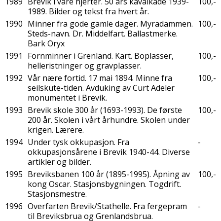
1989
Brevik i våre hjerter. 50 års kavalkade 1939-
100,-
1989. Bilder og tekst fra hvert år.
1990
Minner fra gode gamle dager. Myradammen.
100,-
Steds-navn. Dr. Middelfart. Ballastmerke.
Bark Oryx
1991
Fornminner i Grenland. Kart. Boplasser,
100,-
helleristninger og gravplasser.
1992
Vår nære fortid. 17 mai 1894. Minne fra
100,-
seilskute-tiden. Avduking av Curt Adeler
monumentet i Brevik.
1993
Brevik skole 300 år (1693-1993). De første
100,-
200 år. Skolen i vårt århundre. Skolen under
krigen. Lærere.
1994
Under tysk okkupasjon. Fra
-
okkupasjonsårene i Brevik 1940-44. Diverse
artikler og bilder.
1995
Breviksbanen 100 år (1895-1995). Åpning av
100,-
kong Oscar. Stasjonsbygningen. Togdrift.
Stasjonsmestre.
1996
Overfarten Brevik/Stathelle. Fra fergepram
-
til Breviksbrua og Grenlandsbrua.