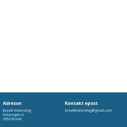
Adresse:
Kontakt epost
Brevik Historielag
brevikhistorielag@gmail.com
Kirkevegen 4
3950 Brevik