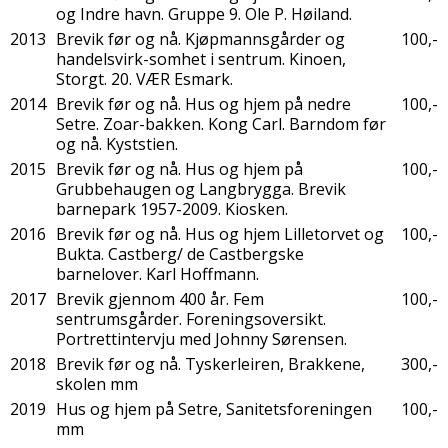
og Indre havn. Gruppe 9. Ole P. Høiland.
2013
Brevik før og nå. Kjøpmannsgårder og
100,-
handelsvirk-somhet i sentrum. Kinoen,
Storgt. 20. VÆR Esmark.
2014
Brevik før og nå. Hus og hjem på nedre
100,-
Setre. Zoar-bakken. Kong Carl. Barndom før
og nå. Kyststien.
2015
Brevik før og nå. Hus og hjem på
100,-
Grubbehaugen og Langbrygga. Brevik
barnepark 1957-2009. Kiosken.
2016
Brevik før og nå. Hus og hjem Lilletorvet og
100,-
Bukta. Castberg/ de Castbergske
barnelover. Karl Hoffmann.
2017
Brevik gjennom 400 år. Fem
100,-
sentrumsgårder. Foreningsoversikt.
Portrettintervju med Johnny Sørensen.
2018
Brevik før og nå. Tyskerleiren, Brakkene,
300,-
skolen mm
2019
Hus og hjem på Setre, Sanitetsforeningen
100,-
mm