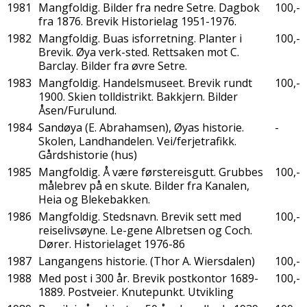
1981
Mangfoldig. Bilder fra nedre Setre. Dagbok
100,-
fra 1876. Brevik Historielag 1951-1976.
1982
Mangfoldig. Buas isforretning. Planter i
100,-
Brevik. Øya verk-sted. Rettsaken mot C.
Barclay. Bilder fra øvre Setre.
1983
Mangfoldig. Handelsmuseet. Brevik rundt
100,-
1900. Skien tolldistrikt. Bakkjern. Bilder
Åsen/Furulund.
1984
Sandøya (E. Abrahamsen), Øyas historie.
-
Skolen, Landhandelen. Vei/ferjetrafikk.
Gårdshistorie (hus)
1985
Mangfoldig. Å være førstereisgutt. Grubbes
100,-
målebrev på en skute. Bilder fra Kanalen,
Heia og Blekebakken.
1986
Mangfoldig. Stedsnavn. Brevik sett med
100,-
reiselivsøyne. Le-gene Albretsen og Coch.
Dører. Historielaget 1976-86
1987
Langangens historie. (Thor A. Wiersdalen)
100,-
1988
Med post i 300 år. Brevik postkontor 1689-
100,-
1889. Postveier. Knutepunkt. Utvikling