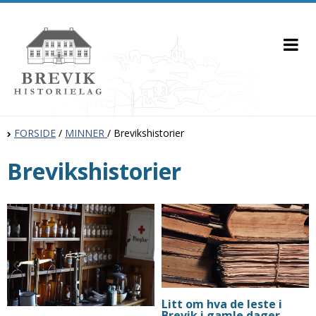
FORSIDE
/
MINNER
/
Brevikshistorier
Brevikshistorier
Litt om hva de leste i
Brevik i gamle dager