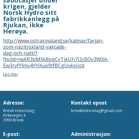
sabotasjer under
krigen, gjelder
Norsk Hydro sitt
fabrikkanlegg på
Rjukan, ikke
Herøya.
http://www.ostrasmaland.se/kalmar/farjan-
som-nazityskland-vaktade-
dag-och-natt/?
fbclid=IwAR3bMXk8pgCvTjkUh7J2cBOv3WXA-
Ew3ryfYlmv4YHXuo9tfBCgUvksyjzk
Les mer
Adresse:
Kontakt epost
Brevik Historielag
brevikhistorielag@gmail.com
Kirkevegen 4
3950 Brevik
E-post:
Administrasjon: