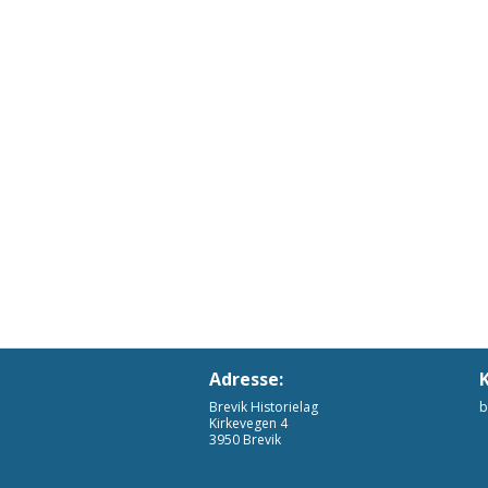
Adresse:
Brevik Historielag
b
Kirkevegen 4
3950 Brevik