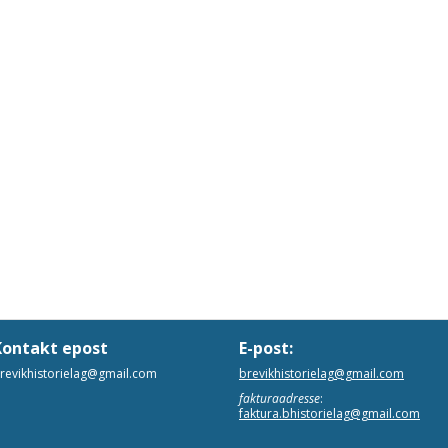
Kontakt epost
E-post:
revikhistorielag@gmail.com
brevikhistorielag@gmail.com
fakturaadresse
:
faktura.bhistorielag@gmail.com