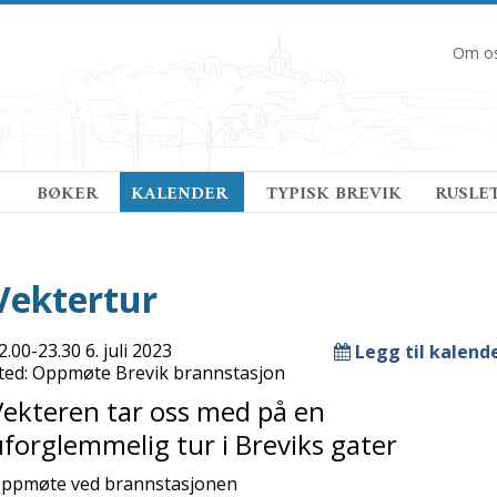
Om o
 
BØKER
KALENDER 
TYPISK BREVIK
RUSLE
Vektertur
2.00-23.30 6. juli 2023
Legg til kalend
ted: Oppmøte Brevik brannstasjon
Vekteren tar oss med på en
uforglemmelig tur i Breviks gater
ppmøte ved brannstasjonen