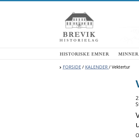
HISTORISKE EMNER
MINNER
FORSIDE
/
KALENDER
/
Vektertur
2
S
O