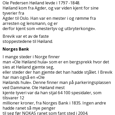
Ole Pedersen Høiland levde i 1797 -1848.
Høiland kom fra Agder, og var viden kjent for sine
tyverier fra
Agder til Oslo. Han var en mester i og rømme fra
arresten og lensmann, og er
derfor kjent som «mestertyv og utbryterkonge».
Brevik var et av de faste
stoppestedene til Høiland.
Norges Bank
I mange steder i Norge finner
man «Ole Høiland hula» som er en bergsprekk hvor det
sies at Høiland gjemte seg,
eller steder der han gjemte det han hadde stjålet. I Brevik
har man også en «Ole
Høilands hule». Denne finner man på parkeringsplassen
ved Dammane. Ole Høiland mest
kjente tyveri var da han stjal 64 100 spesidaler, som
tilsvarer 12
millioner kroner, fra Norges Bank i 1835. Ingen andre
hadde ranet så mye penger
til seg før NOKAS ranet som fant sted i 2004.