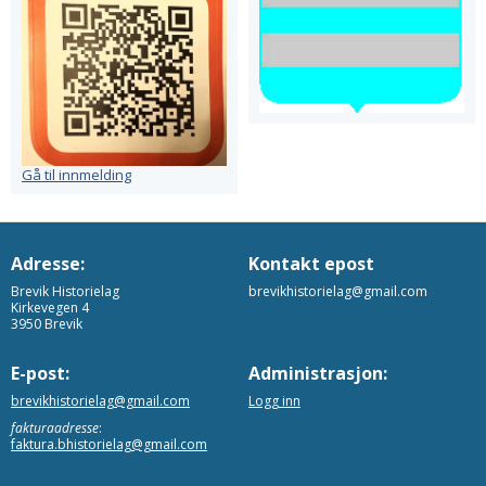
Gå til innmelding
Adresse:
Kontakt epost
Brevik Historielag
brevikhistorielag@gmail.com
Kirkevegen 4
3950 Brevik
E-post:
Administrasjon:
brevikhistorielag@gmail.com
Logg inn
fakturaadresse
:
faktura.bhistorielag@gmail.com