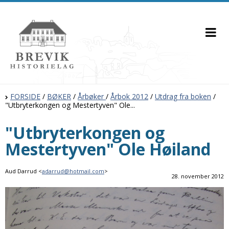
FORSIDE
/
BØKER
/
Årbøker
/
Årbok 2012
/
Utdrag fra boken
/
"Utbryterkongen og Mestertyven" Ole...
"Utbryterkongen og
Mestertyven" Ole Høiland
Aud Darrud <
adarrud@hotmail.com
>
28. november 2012