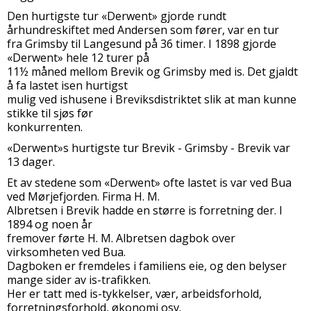
Den hurtigste tur «Derwent» gjorde rundt
århundreskiftet med Andersen som fører, var en tur
fra Grimsby til Langesund på 36 timer. I 1898 gjorde
«Derwent» hele 12 turer på
11½ måned mellom Brevik og Grimsby med is. Det gjaldt
å fa lastet isen hurtigst
mulig ved ishusene i Breviksdistriktet slik at man kunne
stikke til sjøs før
konkurrenten.
«Derwent»s hurtigste tur Brevik - Grimsby - Brevik var
13 dager.
Et av stedene som «Derwent» ofte lastet is var ved Bua
ved Mørjefjorden. Firma H. M.
Albretsen i Brevik hadde en større is forretning der. I
1894 og noen år
fremover førte H. M. Albretsen dagbok over
virksomheten ved Bua.
Dagboken er fremdeles i familiens eie, og den belyser
mange sider av is-trafikken.
Her er tatt med is-tykkelser, vær, arbeidsforhold,
forretningsforhold, økonomi osv.