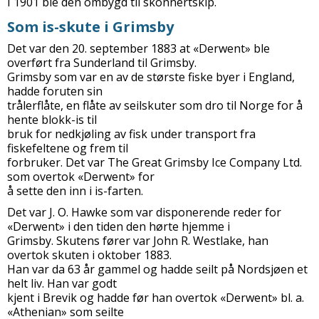
I 1901 ble den ombygd til skonnertskip.
Som is-skute i Grimsby
Det var den 20. september 1883 at «Derwent» ble
overført fra Sunderland til Grimsby.
Grimsby som var en av de største fiske byer i England,
hadde foruten sin
trålerflåte, en flåte av seilskuter som dro til Norge for å
hente blokk-is til
bruk for nedkjøling av fisk under transport fra
fiskefeltene og frem til
forbruker. Det var The Great Grimsby Ice Company Ltd.
som overtok «Derwent» for
å sette den inn i is-farten.
Det var J. O. Hawke som var disponerende reder for
«Derwent» i den tiden den hørte hjemme i
Grimsby. Skutens fører var John R. Westlake, han
overtok skuten i oktober 1883.
Han var da 63 år gammel og hadde seilt på Nordsjøen et
helt liv. Han var godt
kjent i Brevik og hadde før han overtok «Derwent» bl. a.
«Athenian» som seilte