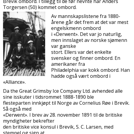
Brevik ombord. I tillegg til de før nevnte har Anders
Torgersen (50) kommet ombord.
Av mannskapslistene fra 1880-
årene går det frem at det var mest
engelskmenn ombord
i «Derwent». Det var jo naturlig,
men innslaget av norske sjømenn
var ganske
stort. Ellers var det enkelte
svensker og finner ombord. En
amerikaner fra
Philadelphia var kokk ombord. Han
hadde også vært ombord i
«Alliance».
Da the Great Grimsby Ice Company Ltd. avhended alle
sine isskuter i tidsrommet 1888-1890 ble
flesteparten innkjøpt til Norge av Cornelius Røe i Brevik.
Så også med
«Derwent». I brev av 28. november 1891 til de britiske
myndigheter bekrefter
den britiske vice konsul i Brevik, S. C. Larsen, med
stempel og sign at