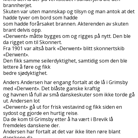
brannherjet.
Skuten var uten mannskap og tilsyn og man antok at det
hadde tyver om bord som hadde
som hadde forårsaket brannen. Akterenden av skuten
brant delvis opp.
«Derwent» måtte bygges om og rigges på nytt. Den ble
da rigget om til Skonnert.
Fra 1901 var altså bark «Derwent» blitt skonnertskib
«Derwent».
Den fikk samme seilerdyktighet, samtidig som den ble
lettere å føre og fikk
bedre sjødyktighet.
Anders Andersen har engang fortalt at de lå i Grimsby
med «Derwent». Det blåste ganske kraftig
og havnen lå full av små danskeskuter som ikke torde gå
ut. Andersen lot
«Derwent» gå ut for frisk vestavind og fikk siden en
sydost og gjorde en hurtig reise.
Da de kom til Grimsby etter å ha vært i Brevik lå
fremdeles danskene der.
Andersen har fortalt at det var ikke liten røre blant
danskene da