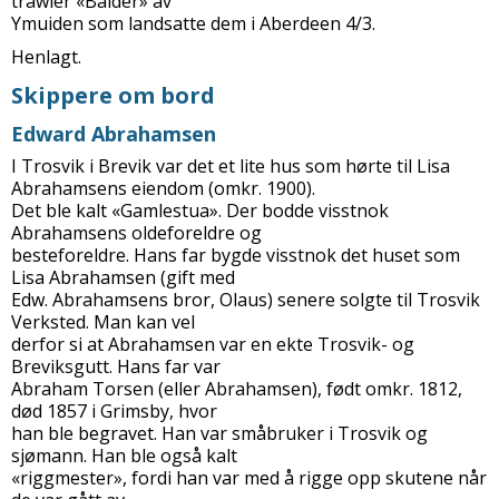
trawler «Balder» av
Ymuiden som landsatte dem i Aberdeen 4/3.
Henlagt.
Skippere om bord
Edward Abrahamsen
I Trosvik i Brevik var det et lite hus som hørte til Lisa
Abrahamsens eiendom (omkr. 1900).
Det ble kalt «Gamlestua». Der bodde visstnok
Abrahamsens oldeforeldre og
besteforeldre. Hans far bygde visstnok det huset som
Lisa Abrahamsen (gift med
Edw. Abrahamsens bror, Olaus) senere solgte til Trosvik
Verksted. Man kan vel
derfor si at Abrahamsen var en ekte Trosvik- og
Breviksgutt. Hans far var
Abraham Torsen (eller Abrahamsen), født omkr. 1812,
død 1857 i Grimsby, hvor
han ble begravet. Han var småbruker i Trosvik og
sjømann. Han ble også kalt
«riggmester», fordi han var med å rigge opp skutene når