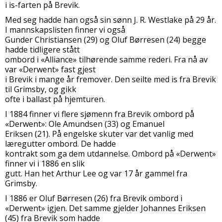
i is-farten på Brevik.
Med seg hadde han også sin sønn J. R. Westlake på 29 år.
I mannskapslisten finner vi også
Gunder Christiansen (29) og Oluf Børresen (24) begge
hadde tidligere stått
ombord i «Alliance» tilhørende samme rederi. Fra nå av
var «Derwent» fast gjest
i Brevik i mange år fremover. Den seilte med is fra Brevik
til Grimsby, og gikk
ofte i ballast på hjemturen.
I 1884 finner vi flere sjømenn fra Brevik ombord på
«Derwent»: Ole Amundsen (33) og Emanuel
Eriksen (21). På engelske skuter var det vanlig med
læregutter ombord. De hadde
kontrakt som ga dem utdannelse. Ombord på «Derwent»
finner vi i 1886 en slik
gutt. Han het Arthur Lee og var 17 år gammel fra
Grimsby.
I 1886 er Oluf Børresen (26) fra Brevik ombord i
«Derwent» igjen. Det samme gjelder Johannes Eriksen
(45) fra Brevik som hadde