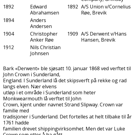
1892
Edward
1892
A/S Union v/Cornelius
Abrahamsen
Røe, Brevik
1894
Anders
Andersen
1904
Christopher
1909
A/S Derwent v/Hans
Anker Røe
Hansen, Brevik
1912
Nils Christian
Johnsen
Bark «Derwent» ble sjøsatt 10. januar 1868 ved verftet til
John Crown i Sunderland,
England. I Sunderland lå det skipsverft på rekke og rad
langs elven. Nær elvens
utløp i et område i Sunderland som heter
Monkwearmouth lå verftet til John
Crown, kjent under navnet Strand Slipway. Crown var
familie med
tradisjoner i Sunderland. Det fortelles at helt tilbake til år
1761 hadde
familien drevet shippingvirksomhet. Men det var Luke
Crown som etter å ha gått