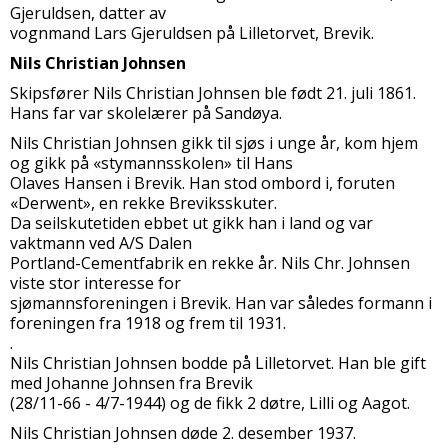
Gjeruldsen, datter av
vognmand Lars Gjeruldsen på Lilletorvet, Brevik.
Nils Christian Johnsen
Skipsfører Nils Christian Johnsen ble født 21. juli 1861.
Hans far var skolelærer på Sandøya.
Nils Christian Johnsen gikk til sjøs i unge år, kom hjem
og gikk på «stymannsskolen» til Hans
Olaves Hansen i Brevik. Han stod ombord i, foruten
«Derwent», en rekke Breviksskuter.
Da seilskutetiden ebbet ut gikk han i land og var
vaktmann ved A/S Dalen
Portland-Cementfabrik en rekke år. Nils Chr. Johnsen
viste stor interesse for
sjømannsforeningen i Brevik. Han var således formann i
foreningen fra 1918 og frem til 1931.
.
Nils Christian Johnsen bodde på Lilletorvet. Han ble gift
med Johanne Johnsen fra Brevik
(28/11-66 - 4/7-1944) og de fikk 2 døtre, Lilli og Aagot.
Nils Christian Johnsen døde 2. desember 1937.