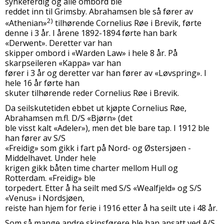
synkeferdig og alle ombord ble
reddet inn til Grimsby. Abrahamsen ble så fører av
2)
«Athenian»
tilhørende Cornelius Røe i Brevik, førte
denne i 3 år. I årene 1892-1894 førte han bark
«Derwent». Deretter var han
skipper ombord i «Warden Law» i hele 8 år. På
skarpseileren «Kappa» var han
fører i 3 år og deretter var han fører av «Løvspring». I
hele 16 år førte han
skuter tilhørende reder Cornelius Røe i Brevik.
Da seilskutetiden ebbet ut kjøpte Cornelius Røe,
Abrahamsen m.fl. D/S «Bjørn» (det
ble visst kalt «Adeler»), men det ble bare tap. I 1912 ble
han fører av S/S
«Freidig» som gikk i fart på Nord- og Østersjøen -
Middelhavet. Under hele
krigen gikk båten time charter mellom Hull og
Rotterdam. «Freidig» ble
torpedert. Etter å ha seilt med S/S «Wealfjeld» og S/S
«Venus» i Nordsjøen,
reiste han hjem for ferie i 1916 etter å ha seilt ute i 48 år.
Som så mange andre skipsførere ble han ansatt ved A/S