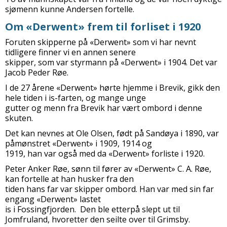
sjømenn kunne Andersen fortelle.
Om «Derwent» frem til forliset i 1920
Foruten skipperne på «Derwent» som vi har nevnt
tidligere finner vi en annen senere
skipper, som var styrmann på «Derwent» i 1904. Det var
Jacob Peder Røe.
I de 27 årene «Derwent» hørte hjemme i Brevik, gikk den
hele tiden i is-farten, og mange unge
gutter og menn fra Brevik har vært ombord i denne
skuten.
Det kan nevnes at Ole Olsen, født på Sandøya i 1890, var
påmønstret «Derwent» i 1909, 1914 og
1919, han var også med da «Derwent» forliste i 1920.
Peter Anker Røe, sønn til fører av «Derwent» C. A. Røe,
kan fortelle at han husker fra den
tiden hans far var skipper ombord. Han var med sin far
engang «Derwent» lastet
is i Fossingfjorden. Den ble etterpå slept ut til
Jomfruland, hvoretter den seilte over til Grimsby.