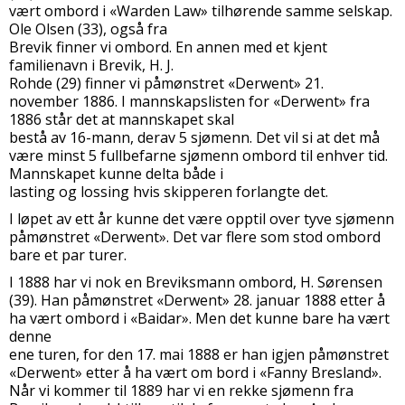
vært ombord i «Warden Law» tilhørende samme selskap.
Ole Olsen (33), også fra
Brevik finner vi ombord. En annen med et kjent
familienavn i Brevik, H. J.
Rohde (29) finner vi påmønstret «Derwent» 21.
november 1886. I mannskapslisten for «Derwent» fra
1886 står det at mannskapet skal
bestå av 16-mann, derav 5 sjømenn. Det vil si at det må
være minst 5 fullbefarne sjømenn ombord til enhver tid.
Mannskapet kunne delta både i
lasting og lossing hvis skipperen forlangte det.
I løpet av ett år kunne det være opptil over tyve sjømenn
påmønstret «Derwent». Det var flere som stod ombord
bare et par turer.
I 1888 har vi nok en Breviksmann ombord, H. Sørensen
(39). Han påmønstret «Derwent» 28. januar 1888 etter å
ha vært ombord i «Baidar». Men det kunne bare ha vært
denne
ene turen, for den 17. mai 1888 er han igjen påmønstret
«Derwent» etter å ha vært om bord i «Fanny Bresland».
Når vi kommer til 1889 har vi en rekke sjømenn fra