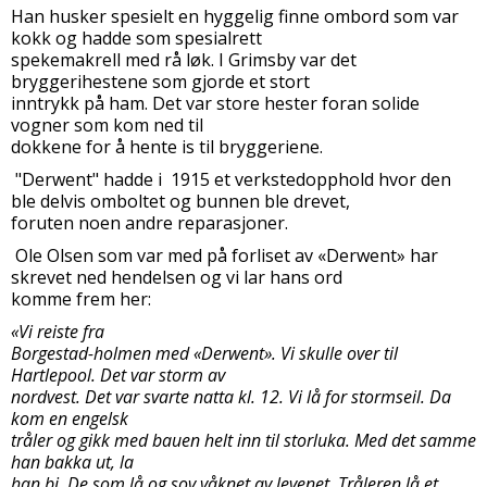
Han husker spesielt en hyggelig finne ombord som var
kokk og hadde som spesialrett
spekemakrell med rå løk. I Grimsby var det
bryggerihestene som gjorde et stort
inntrykk på ham. Det var store hester foran solide
vogner som kom ned til
dokkene for å hente is til bryggeriene.
"Derwent" hadde i 1915 et verkstedopphold hvor den
ble delvis omboltet og bunnen ble drevet,
foruten noen andre reparasjoner.
Ole Olsen som var med på forliset av «Derwent» har
skrevet ned hendelsen og vi lar hans ord
komme frem her:
«Vi reiste fra
Borgestad-holmen med «Derwent». Vi skulle over til
Hartlepool. Det var storm av
nordvest. Det var svarte natta kl. 12. Vi lå for stormseil. Da
kom en engelsk
tråler og gikk med bauen helt inn til storluka. Med det samme
han bakka ut, la
han bi. De som lå og sov våknet av levenet. Tråleren lå et