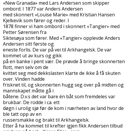
«New Granada» med Lars Andersen som skipper
ombord. I 1877 var Anders Andersen
med skonnert «Louise Marie» med Kristian Hansen
Kjelkevik som fører og reder. I
1878 finner vi ham ombord i skonnert «Tangier» med
Petter Sørensen fra
Siktesøya som fører. Med «Tangier» opplevde Anders
Andersen sitt første og
eneste forlis. De var på vei til Arkhangelsk. De var
kommet ut av kurs og gikk
på en banke i pent vær. De prøvde å bringe skonnerten
flott, men selv om de
kvittet seg med dekkslasten klarte de ikke å få skuten
over. Vinden hadde
frisknet til, og skonnerten hugg seg over på midten og
mannskapet måtte gå i
båtene. D.v.s det var bare én båt som fremdeles var
brukbar. De rodde i ca. ett
døgn i urolig sjø før de kom i nærheten av land hvor de
ble tatt opp av en
russersmakke og brakt til Arkhangelsk.
Etter å ha kommet til krefter igjen fikk Andersen tilbud