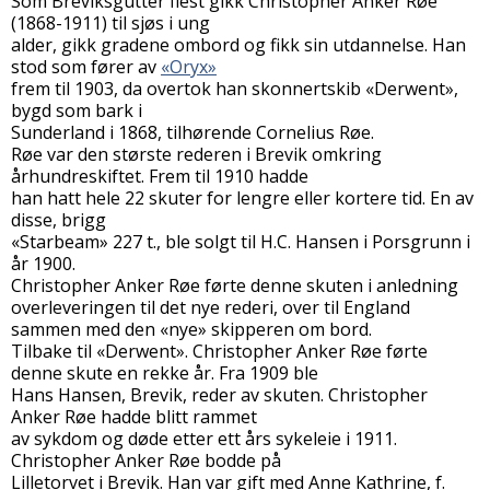
Som Breviksgutter flest gikk Christopher Anker Røe
(1868-1911) til sjøs i ung
alder, gikk gradene ombord og fikk sin utdannelse. Han
stod som fører av
«Oryx»
frem til 1903, da overtok han skonnertskib «Derwent»,
bygd som bark i
Sunderland i 1868, tilhørende Cornelius Røe.
Røe var den største rederen i Brevik omkring
århundreskiftet. Frem til 1910 hadde
han hatt hele 22 skuter for lengre eller kortere tid. En av
disse, brigg
«Starbeam» 227 t., ble solgt til H.C. Hansen i Porsgrunn i
år 1900.
Christopher Anker Røe førte denne skuten i anledning
overleveringen til det nye rederi, over til England
sammen med den «nye» skipperen om bord.
Tilbake til «Derwent». Christopher Anker Røe førte
denne skute en rekke år. Fra 1909 ble
Hans Hansen, Brevik, reder av skuten. Christopher
Anker Røe hadde blitt rammet
av sykdom og døde etter ett års sykeleie i 1911.
Christopher Anker Røe bodde på
Lilletorvet i Brevik. Han var gift med Anne Kathrine, f.