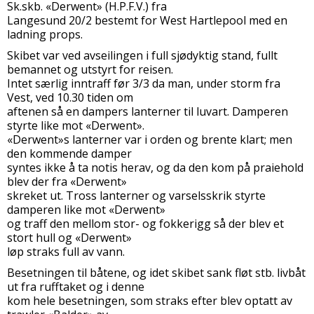
Sk.skb. «Derwent» (H.P.F.V.) fra
Langesund 20/2 bestemt for West Hartlepool med en
ladning props.
Skibet var ved avseilingen i full sjødyktig stand, fullt
bemannet og utstyrt for reisen.
Intet særlig inntraff før 3/3 da man, under storm fra
Vest, ved 10.30 tiden om
aftenen så en dampers lanterner til luvart. Damperen
styrte like mot «Derwent».
«Derwent»s lanterner var i orden og brente klart; men
den kommende damper
syntes ikke å ta notis herav, og da den kom på praiehold
blev der fra «Derwent»
skreket ut. Tross lanterner og varselsskrik styrte
damperen like mot «Derwent»
og traff den mellom stor- og fokkerigg så der blev et
stort hull og «Derwent»
løp straks full av vann.
Besetningen til båtene, og idet skibet sank fløt stb. livbåt
ut fra rufftaket og i denne
kom hele besetningen, som straks efter blev optatt av