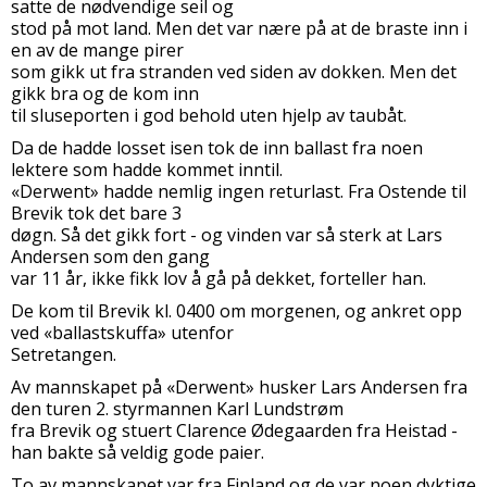
satte de nødvendige seil og
stod på mot land. Men det var nære på at de braste inn i
en av de mange pirer
som gikk ut fra stranden ved siden av dokken. Men det
gikk bra og de kom inn
til sluseporten i god behold uten hjelp av taubåt.
Da de hadde losset isen tok de inn ballast fra noen
lektere som hadde kommet inntil.
«Derwent» hadde nemlig ingen returlast. Fra Ostende til
Brevik tok det bare 3
døgn. Så det gikk fort - og vinden var så sterk at Lars
Andersen som den gang
var 11 år, ikke fikk lov å gå på dekket, forteller han.
De kom til Brevik kl. 0400 om morgenen, og ankret opp
ved «ballastskuffa» utenfor
Setretangen.
Av mannskapet på «Derwent» husker Lars Andersen fra
den turen 2. styrmannen Karl Lundstrøm
fra Brevik og stuert Clarence Ødegaarden fra Heistad -
han bakte så veldig gode paier.
To av mannskapet var fra Finland og de var noen dyktige