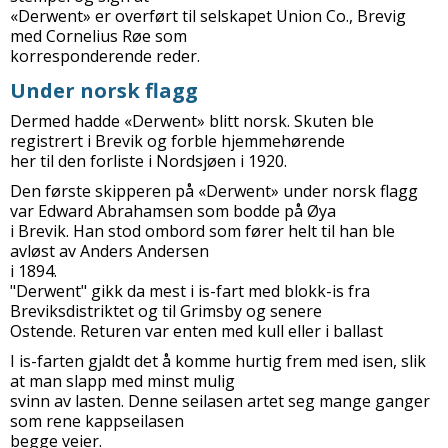
«Derwent» er overført til selskapet Union Co., Brevig
med Cornelius Røe som
korresponderende reder.
Under norsk flagg
Dermed hadde «Derwent» blitt norsk. Skuten ble
registrert i Brevik og forble hjemmehørende
her til den forliste i Nordsjøen i 1920.
Den første skipperen på «Derwent» under norsk flagg
var Edward Abrahamsen som bodde på Øya
i Brevik. Han stod ombord som fører helt til han ble
avløst av Anders Andersen
i 1894.
"Derwent" gikk da mest i is-fart med blokk-is fra
Breviksdistriktet og til Grimsby og senere
Ostende. Returen var enten med kull eller i ballast
I is-farten gjaldt det å komme hurtig frem med isen, slik
at man slapp med minst mulig
svinn av lasten. Denne seilasen artet seg mange ganger
som rene kappseilasen
begge veier.