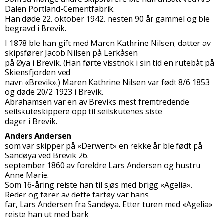
Dalen Portland-Cementfabrik.
Han døde 22. oktober 1942, nesten 90 år gammel og ble
begravd i Brevik.
I 1878 ble han gift med Maren Kathrine Nilsen, datter av
skipsfører Jacob Nilsen på Lerkåsen
på Øya i Brevik. (Han førte visstnok i sin tid en rutebåt på
Skiensfjorden ved
navn «Brevik».) Maren Kathrine Nilsen var født 8/6 1853
og døde 20/2 1923 i Brevik.
Abrahamsen var en av Breviks mest fremtredende
seilskuteskippere opp til seilskutenes siste
dager i Brevik.
Anders Andersen
som var skipper på «Derwent» en rekke år ble født på
Sandøya ved Brevik 26.
september 1860 av foreldre Lars Andersen og hustru
Anne Marie.
Som 16-åring reiste han til sjøs med brigg «Agelia».
Reder og fører av dette fartøy var hans
far, Lars Andersen fra Sandøya. Etter turen med «Agelia»
reiste han ut med bark