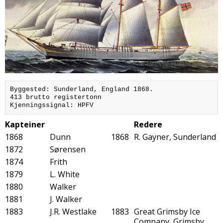
Byggested: Sunderland, England 1868.

413 brutto registertonn

Kjenningssignal: HPFV
Kapteiner
Redere
1868
Dunn
1868
R. Gayner, Sunderland
1872
Sørensen
1874
Frith
1879
L. White
1880
Walker
1881
J. Walker
1883
J.R. Westlake
1883
Great Grimsby Ice
Company, Grimsby