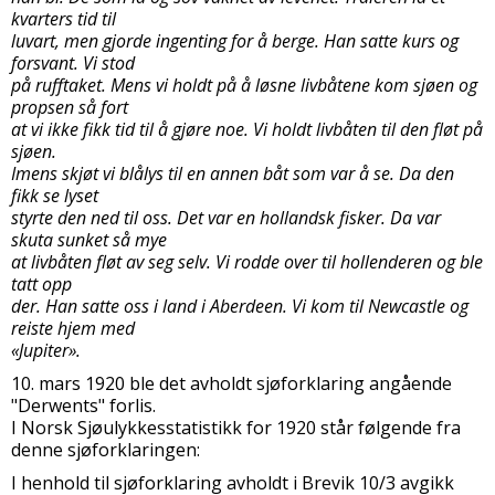
kvarters tid til
luvart, men gjorde ingenting for å berge. Han satte kurs og
forsvant. Vi stod
på rufftaket. Mens vi holdt på å løsne livbåtene kom sjøen og
propsen så fort
at vi ikke fikk tid til å gjøre noe. Vi holdt livbåten til den fløt på
sjøen.
Imens skjøt vi blålys til en annen båt som var å se. Da den
fikk se lyset
styrte den ned til oss. Det var en hollandsk fisker. Da var
skuta sunket så mye
at livbåten fløt av seg selv. Vi rodde over til hollenderen og ble
tatt opp
der. Han satte oss i land i Aberdeen. Vi kom til Newcastle og
reiste hjem med
«Jupiter».
10. mars 1920 ble det avholdt sjøforklaring angående
"Derwents" forlis.
I Norsk Sjøulykkesstatistikk for 1920 står følgende fra
denne sjøforklaringen:
I henhold til sjøforklaring avholdt i Brevik 10/3 avgikk