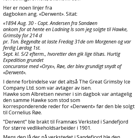
Her er noen linjer fra
dagboken ang. «Derwent». Sitat:
«1894 Aug. 30 - Capt. Andersen fra Sandøen
ankom for at hente en Ladning Is som jeg solgte til Hawke,
Grimsby for 214 d
pr. Ton. Begyndte at laste Fredag 31de om Morgenen og var
ferdig Lørdag 1st.
Sept. kl. 5/2 efterm., hvoretter den gik lige tilsøs. Hurtig
Expedition grundet
concuranse med «Oryx», Røe, der blev grundigt snydt af
«Derwent».
I denne forbindelse var det altså The Great Grimsby Ice
Company Ltd. som var avtager av isen.
Hawke som Albretsen nevner i sin dagbok var antagelig
den samme Hawke som stod som
korresponderende reder for «Derwent» før den ble solgt
til Cornelius Røe.
"Derwent" ble brakt til Framnæs Verksted i Sandefjord
for større vedlikeholdsarbeider i 1901.
Mens den lå der på verkstedet i Sandefjord ble den