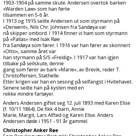
1903-1904 på samme skute. Andersen overtok barken
«Warden Law» som han førte
tilsammen en 5-6 år.
I 1913 og 1915 seilte Andersen ut som styrmann på
«Derwent», Nils Chr. Johnsen fra Sandøya var
nå skipper ombord. I 1914 finner vi ham som styrmann
på «Pallas» med Isak Røe
fra Sandøya som fører. I 1916 var han fører av skonnert
«Otto», samme året var
han styrmann på S/S «Freidig». I 1917 var han igjen
tilbake på seilskute, denne
gang som fører av bark «Marie», av Brevik, reder T.
Christoffersen, Stathelle.
Etter krigen var han en sesong på selfangst i Hvitehavet.
Senere seilte han på kysten med en
rekke mindre fartøyer.
Anders Andersen giftet seg 12. juli 1893 med Karen Elise
(f. 10/11 1864). De fikk 4 barn, Annie
Marie, Margit, Lars Alfted og Karen Elise. Anders
Andersen døde i 1951 - 91 år gammel.
Christopher Anker Røe