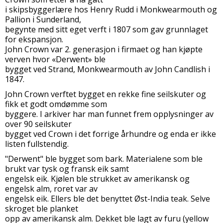
i skipsbyggerlære hos Henry Rudd i Monkwearmouth og
Pallion i Sunderland,
begynte med sitt eget verft i 1807 som gav grunnlaget
for ekspansjon.
John Crown var 2. generasjon i firmaet og han kjøpte
verven hvor «Derwent» ble
bygget ved Strand, Monkwearmouth av John Candlish i
1847.
John Crown verftet bygget en rekke fine seilskuter og
fikk et godt omdømme som
byggere. I arkiver har man funnet frem opplysninger av
over 90 seilskuter
bygget ved Crown i det forrige århundre og enda er ikke
listen fullstendig.
"Derwent" ble bygget som bark. Materialene som ble
brukt var tysk og fransk eik samt
engelsk eik. Kjølen ble strukket av amerikansk og
engelsk alm, roret var av
engelsk eik. Ellers ble det benyttet Øst-India teak. Selve
skroget ble planket
opp av amerikansk alm. Dekket ble lagt av furu (yellow