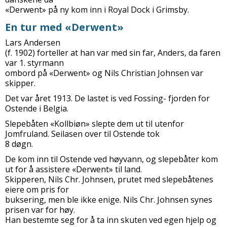
«Derwent» på ny kom inn i Royal Dock i Grimsby.
En tur med «Derwent»
Lars Andersen
(f. 1902) forteller at han var med sin far, Anders, da faren
var 1. styrmann
ombord på «Derwent» og Nils Christian Johnsen var
skipper.
Det var året 1913. De lastet is ved Fossing- fjorden for
Ostende i Belgia.
Slepebåten «Kollbiøn» slepte dem ut til utenfor
Jomfruland. Seilasen over til Ostende tok
8 døgn.
De kom inn til Ostende ved høyvann, og slepebåter kom
ut for å assistere «Derwent» til land.
Skipperen, Nils Chr. Johnsen, prutet med slepebåtenes
eiere om pris for
buksering, men ble ikke enige. Nils Chr. Johnsen synes
prisen var for høy.
Han bestemte seg for å ta inn skuten ved egen hjelp og