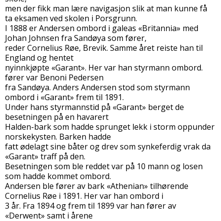
men der fikk man lære navigasjon slik at man kunne få
ta eksamen ved skolen i Porsgrunn.
I 1888 er Andersen ombord i galeas «Britannia» med
Johan Johnsen fra Sandøya som fører,
reder Cornelius Røe, Brevik. Samme året reiste han til
England og hentet
nyinnkjøpte «Garant». Her var han styrmann ombord.
fører var Benoni Pedersen
fra Sandøya. Anders Andersen stod som styrmann
ombord i «Garant» frem til 1891.
Under hans styrmannstid på «Garant» berget de
besetningen på en havarert
Halden-bark som hadde sprunget lekk i storm oppunder
norskekysten. Barken hadde
fatt ødelagt sine båter og drev som synkeferdig vrak da
«Garant» traff på den.
Besetningen som ble reddet var på 10 mann og losen
som hadde kommet ombord.
Andersen ble fører av bark «Athenian» tilhørende
Cornelius Røe i 1891. Her var han ombord i
3 år. Fra 1894 og frem til 1899 var han fører av
«Derwent» samt i årene