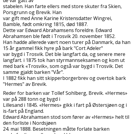
de var gått av
stabelen. Han farte ellers med store skuter fra Skien,
Porsgrunn og Brevik. Han
var gift med Anne Karine Kristensdatter Wingrei,
Bamble, født omkring 1815, død 1887.
Dette var Edward Abrahamsens foreldre. Edward
Abrahamsen ble født i Trosvik 20. november 1852.
Han hadde allerede vært noen turer på Danmark, da han
15 år gammel fikk hyre på bark "Cort Adeler"
var bygd i Trosvik. Det ble langfart da, og senere mere
langfart. i 1875 tok han styrmannseksamen og kom ut
med bark «Trosvik», som også var bygd i Trosvik. Det
samme gjaldt barken "Vår".
I 1882 fikk han sitt skipperborgerbrev og overtok bark
"Hermes" av Brevik.
Reder for barken var Tollef Sohlberg, Brevik. «Hermes»
var på 288 tonn og bygd i
Lillesand i 1845. «Hermes» gikk i fart på Østersjøen og i
is-fart på England.
Edward Abrahamsen stod som fører av «Hermes» helt til
den forliste i Nordsjøen
24. mai 1888. Besetningen måtte forlate barken