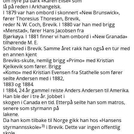
om hyre på bark «Karen Elise» som
lå på reden i Arkhangelsk.
I 1879 var han ombord i skonnert «New Brunswick»,
fører Thoresius Thoresen, Brevik,
reder N. W. Coch, Brevik. I 1880 var han med brigg
«Menstad», fører Hans Jacobsen fra
Bjørkøya. I 1881 finner vi ham ombord i «New Granada»
tilhørende M. E.
Schilbred i Brevik. Samme året rakk han også en tur med
en annen kjent
Breviks-skute, nemlig brigg «Primo» med Kristian
Kjelkevik som fører. Brigg
«Komo» med Kristian Evensen fra Stathelle som fører
seilte Andersen med i 1882,
1883 og 1884.
I 1884, 24 år gammel reiste Anders Andersen til Amerika.
Han ble der i tre år. Jobbet i
skogen i Canada en tid. Etterpå seilte han som matros,
senere som styrmann på
lakene.
Da han kom tilbake til Norge gikk han hos «Hansens
3)
styrmannsskole»
i Brevik. Dette var ingen offentlig
skole,