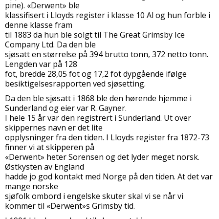
pine). «Derwent» ble
klassifisert i Lloyds register i klasse 10 Al og hun forble i
denne klasse fram
til 1883 da hun ble solgt til The Great Grimsby Ice
Company Ltd. Da den ble
sjøsatt en størrelse på 394 brutto tonn, 372 netto tonn.
Lengden var på 128
fot, bredde 28,05 fot og 17,2 fot dypgående ifølge
besiktigelsesrapporten ved sjøsetting.
Da den ble sjøsatt i 1868 ble den hørende hjemme i
Sunderland og eier var R. Gayner.
I hele 15 år var den registrert i Sunderland. Ut over
skippernes navn er det lite
opplysninger fra den tiden. I Lloyds register fra 1872-73
finner vi at skipperen på
«Derwent» heter Sorensen og det lyder meget norsk.
Østkysten av England
hadde jo god kontakt med Norge på den tiden. At det var
mange norske
sjøfolk ombord i engelske skuter skal vi se når vi
kommer til «Derwent»s Grimsby tid.